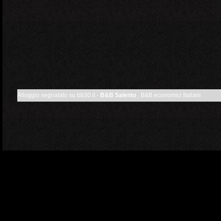
Alloggio segnalato su bb30.it -
B&B Salento
, B&B economici Italiani