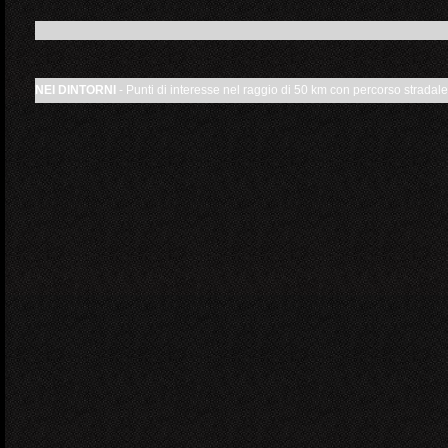
NEI DINTORNI
- Punti di interesse nel raggio di 50 km con percorso stradale